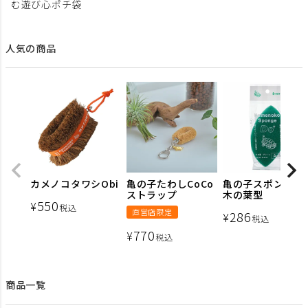
む遊び心ポチ袋
人気の商品
カメノコタワシObi
亀の子たわしCoCo
亀の子スポンジ D
ストラップ
木の葉型
550
¥
税込
直営店限定
286
¥
税込
770
¥
税込
商品一覧