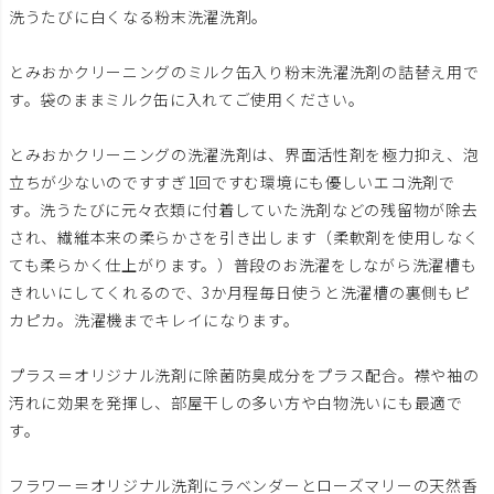
洗うたびに白くなる粉末洗濯洗剤。
とみおかクリーニングのミルク缶入り粉末洗濯洗剤の詰替え用で
す。袋のままミルク缶に入れてご使用ください。
とみおかクリーニングの洗濯洗剤は、界面活性剤を極力抑え、泡
立ちが少ないのですすぎ1回ですむ環境にも優しいエコ洗剤で
す。洗うたびに元々衣類に付着していた洗剤などの残留物が除去
され、繊維本来の柔らかさを引き出します（柔軟剤を使用しなく
ても柔らかく仕上がります。）普段のお洗濯をしながら洗濯槽も
きれいにしてくれるので、3か月程毎日使うと洗濯槽の裏側もピ
カピカ。洗濯機までキレイになります。
プラス＝オリジナル洗剤に除菌防臭成分をプラス配合。襟や袖の
汚れに効果を発揮し、部屋干しの多い方や白物洗いにも最適で
す。
フラワー＝オリジナル洗剤にラベンダーとローズマリーの天然香