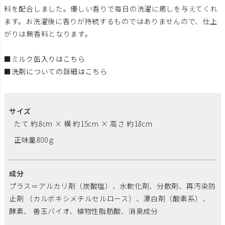
料を配合しました。優しい香りで毎日の洗濯に癒しを与えてくれ
ます。お洗濯後に香りが持続するものではありませんので、仕上
がりは無香料となります。
■
ミルク缶入りはこちら
■
洗剤についての詳細はこちら
サイズ
たて 約8cm × 横 約15cm × 高さ 約18cm
正味量800ｇ
成分
プラス＝アルカリ剤（炭酸塩）、水軟化剤、分散剤、再汚染防
止剤 （カルボキシメチルセルロース）、漂白剤（酸素系）、
酵素、 善玉バイオ、植物性脂肪酸、消臭成分