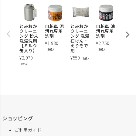
とみおか
自転車 泥
とみおか
自転車 油
フィギ
クリーニ
汚れ専用
クリーニ
汚れ専用
バス
ング 粉末
洗剤
ング 洗濯
洗剤
¥
924
（
洗濯洗剤
石けん・
¥
1,980
¥
2,750
【ミルク
えりそで
缶入り】
（税込）
用
（税込）
¥
2,970
¥
550
（税込）
（税込）
ショッピング
ご利用ガイド