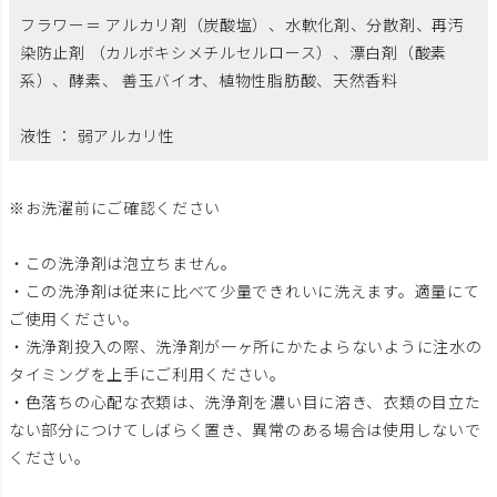
フラワー＝ アルカリ剤（炭酸塩）、水軟化剤、分散剤、再汚
染防止剤 （カルボキシメチルセルロース）、漂白剤（酸素
系）、酵素、 善玉バイオ、植物性脂肪酸、天然香料
液性 ： 弱アルカリ性
※お洗濯前にご確認ください
・この洗浄剤は泡立ちません。
・この洗浄剤は従来に比べて少量できれいに洗えます。適量にて
ご使用ください。
・洗浄剤投入の際、洗浄剤が一ヶ所にかたよらないように注水の
タイミングを上手にご利用ください。
・色落ちの心配な衣類は、洗浄剤を濃い目に溶き、衣類の目立た
ない部分につけてしばらく置き、異常のある場合は使用しないで
ください。