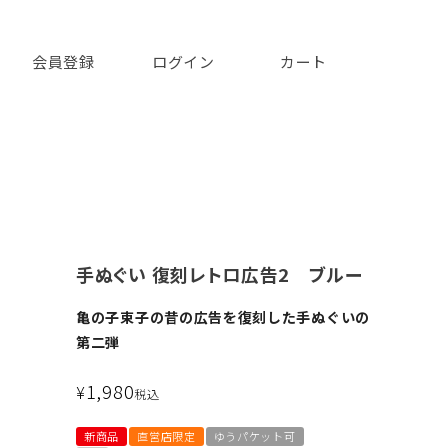
会員登録
ログイン
カート
手ぬぐい 復刻レトロ広告2 ブルー
亀の子束子の昔の広告を復刻した手ぬぐいの
第二弾
1,980
¥
税込
新商品
直営店限定
ゆうパケット可