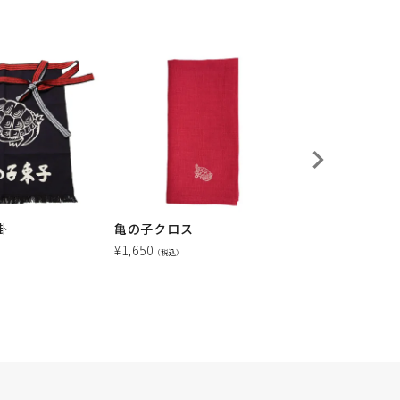
掛
亀の子クロス
亀の子束子ロゴ 
テープ
¥
1,650
（税込）
¥
440
（税込）