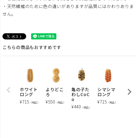
・天然繊維のために色の違いがありますが品質にはかわりありま
せん。
こちらの商品もおすすめです
ホワイト
よりどこ
亀の子た
シマシマ
シマシ
ロング
ろ
わしCoC
ロング
ミニ
o
¥
715
¥
550
¥
715
¥
583
（税込）
（税込）
（税込）
（
¥
440
（税込）