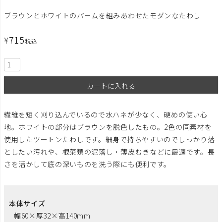
ブラウンとホワイトのパームを組みあわせたモダンなたわし
715
¥
税込
カートに入れる
繊維を短く刈り込んでいるので水ハネが少なく、硬めの使い心
地。ホワイトの部分はブラウンを脱色したもの。2色の同素材を
使用したツートンたわしです。細身で持ちやすいのでしっかり落
としたい汚れや、根菜類の泥落し・薄皮むきなどに最適です。長
さを活かして底の深いものを洗う際にも便利です。
本体サイズ
幅60×厚32×高140mm